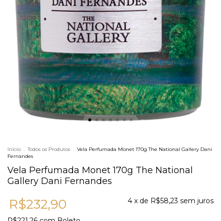
Início
.
Todos os Produtos
.
Vela Perfumada Monet 170g The National Gallery Dani
Fernandes
Vela Perfumada Monet 170g The National
Gallery Dani Fernandes
R$232,90
4
x de
R$58,23
sem juros
R$221,26
com
Boleto