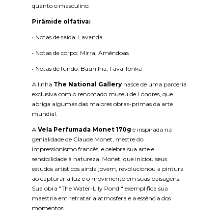
quanto o masculino.
Pirâmide olfativa:
•
Notas de saída: Lavanda
•
Notas de corpo: Mirra, Amêndoas
•
Notas de fundo: Baunilha, Fava Tonka
A linha
The National Gallery
nasce de uma parceria
exclusiva com o renomado museu de Londres, que
abriga algumas das maiores obras-primas da arte
mundial.
A
Vela Perfumada Monet 170g
é inspirada na
genialidade de Claude Monet, mestre do
impressionismo francês, e celebra sua arte e
sensibilidade à natureza. Monet, que iniciou seus
estudos artísticos ainda jovem, revolucionou a pintura
ao capturar a luz e o movimento em suas paisagens.
Sua obra "The Water-Lily Pond " exemplifica sua
maestria em retratar a atmosfera e a essência dos
momentos.