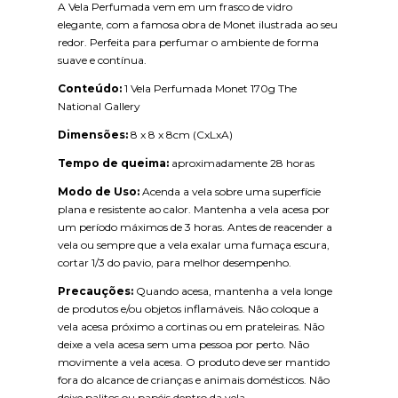
A Vela Perfumada vem em um frasco de vidro
elegante, com a famosa obra de Monet ilustrada ao seu
redor. Perfeita para perfumar o ambiente de forma
suave e contínua.
Conteúdo:
1 Vela Perfumada Monet 170g The
National Gallery
Dimensões:
8 x 8 x 8cm (CxLxA)
Tempo de queima:
aproximadamente 28 horas
Modo de Uso:
Acenda a vela sobre uma superfície
plana e resistente ao calor. Mantenha a vela acesa por
um período máximos de 3 horas. Antes de reacender a
vela ou sempre que a vela exalar uma fumaça escura,
cortar 1/3 do pavio, para melhor desempenho.
Precauções:
Quando acesa, mantenha a vela longe
de produtos e/ou objetos inflamáveis. Não coloque a
vela acesa próximo a cortinas ou em prateleiras. Não
deixe a vela acesa sem uma pessoa por perto. Não
movimente a vela acesa. O produto deve ser mantido
fora do alcance de crianças e animais domésticos. Não
deixe palitos ou papéis dentro da vela.