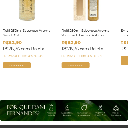
Refil 250ml Sabonete Aroma
Refil 250ml Sabonete Aroma
Emb
Sweet Glitter
Verbena E Limão Siciliano
até 
Glitter | Dani Fernandes
R$82,90
R$82,90
R$
R$78,76
com
Boleto
R$78,76
com
Boleto
R$9
ou 15% OFF
com assinatura
ou 15% OFF
com assinatura
COMPRAR
COMPRAR