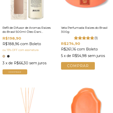
Refil de Difusor de Aromas Raízes
Vela Perfumada Raízes do Brasil
do Brasil 500ml Óleo Dani
300g
Fernandes
R$198,90
(1)
R$274,90
R$188,96
com
Boleto
R$261,16
com
Boleto
ou 15% OFF
com assinatura
5
x de
R$54,98
sem juros
3
x de
R$66,30
sem juros
COMPRAR