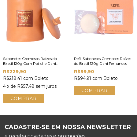
Sabonetes Cremosos Raízes do
Refil Sabonetes Cremosos Raízes
Brasil 120g Com Potiche Dani
do Brasil 120g Dani Fernandes
Fernandes
R$229,90
R$99,90
R$218,41
com
Boleto
R$94,91
com
Boleto
4
x de
R$57,48
sem juros
CADASTRE-SE EM NOSSA NEWSLETTER
e receba novidades e promoções