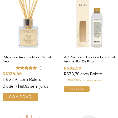
Difusor de Aromas Tênue 120ml
Refil Sabonete Espumador 250ml
óleo
Aroma Flor De Figo
(2)
R$82,90
R$139,90
R$78,76
com
Boleto
R$132,91
com
Boleto
ou 15% OFF
com assinatura
2
x de
R$69,95
sem juros
COMPRAR