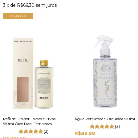
3
x de
R$66,30
sem juros
COMPRAR
Refil de Difusor Folhas e Ervas
Água Perfumada Orquidea 510ml
510ml Óleo Dani Fernandes
(3)
(2)
R$89,90