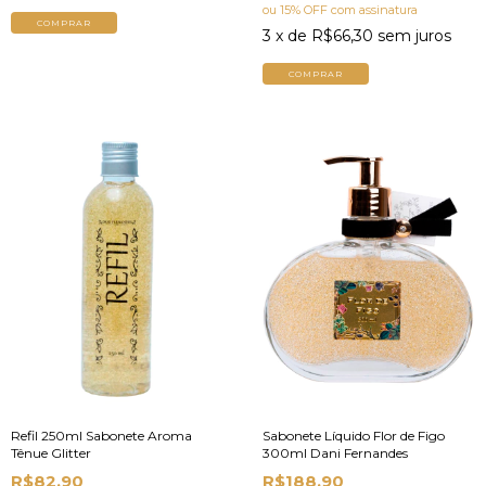
ou 15% OFF
com assinatura
COMPRAR
3
x de
R$66,30
sem juros
COMPRAR
Refil 250ml Sabonete Aroma
Sabonete Líquido Flor de Figo
Tênue Glitter
300ml Dani Fernandes
R$82,90
R$188,90