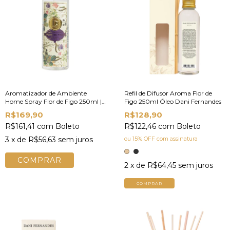
Aromatizador de Ambiente
Refil de Difusor Aroma Flor de
Home Spray Flor de Figo 250ml |
Figo 250ml Óleo Dani Fernandes
Dani Fernandes
R$169,90
R$128,90
R$161,41
com
Boleto
R$122,46
com
Boleto
3
x de
R$56,63
sem juros
ou 15% OFF
com assinatura
2
x de
R$64,45
sem juros
COMPRAR