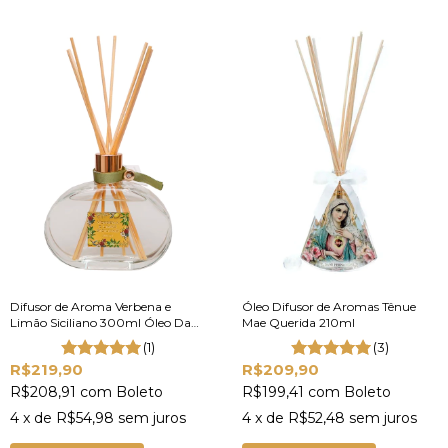
Difusor de Aroma Verbena e
Óleo Difusor de Aromas Tênue
Limão Siciliano 300ml Óleo Dani
Mae Querida 210ml
Fernandes
(1)
(3)
R$219,90
R$209,90
R$208,91
com
Boleto
R$199,41
com
Boleto
4
x de
R$54,98
sem juros
4
x de
R$52,48
sem juros