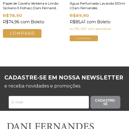
Papel de Gaveta Verbena e Limão
Água Perfumada Lavanda 510ml
Siciliano 5 Folhas | Dani Fernandes
| Dani Fernandes
& Animativa
R$78,90
R$89,90
R$74,96
com
Boleto
R$85,41
com
Boleto
ou 15% OFF
com assinatura
COMPRAR
CADASTRE-SE EM NOSSA NEWSLETTER
e receba novidades e promoções
CADASTRE-
SE