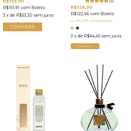
R$159,90
(3)
R$128,90
R$151,91
com
Boleto
R$122,46
com
Boleto
3
x de
R$53,30
sem juros
ou 15% OFF
com assinatura
2
x de
R$64,45
sem juros
COMPRAR