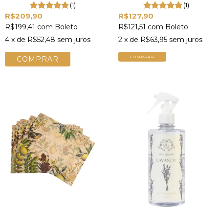
Ervas Finas 250ml Óleo Dani
(1)
(1)
Fernandes
R$209,90
R$127,90
R$199,41
com
Boleto
R$121,51
com
Boleto
4
x de
R$52,48
sem juros
2
x de
R$63,95
sem juros
COMPRAR