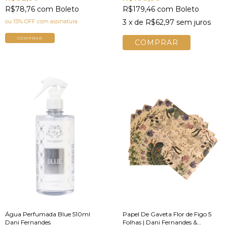
R$78,76
com
Boleto
R$179,46
com
Boleto
ou 15% OFF
com assinatura
3
x de
R$62,97
sem juros
COMPRAR
Água Perfumada Blue 510ml
Papel De Gaveta Flor de Figo 5
Dani Fernandes
Folhas | Dani Fernandes &