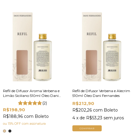
Refil de Difusor Aroma Verbena e
Refil de Difusor Verbena e Alecrim
Limão Siciliano 510ml Óleo Dani
510ml Óleo Dani Fernandes
Fernandes
(2)
R$212,90
R$198,90
R$202,26
com
Boleto
R$188,96
com
Boleto
4
x de
R$53,23
sem juros
ou 15% OFF
com assinatura
COMPRAR