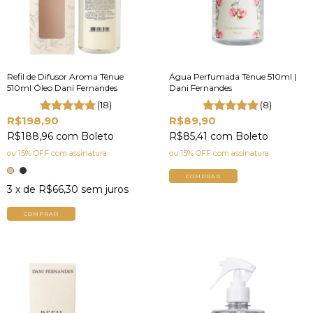
Refil de Difusor Aroma Tênue
Água Perfumada Tênue 510ml |
510ml Óleo Dani Fernandes
Dani Fernandes
(18)
(8)
R$198,90
R$89,90
R$188,96
com
Boleto
R$85,41
com
Boleto
ou 15% OFF
com assinatura
ou 15% OFF
com assinatura
COMPRAR
3
x de
R$66,30
sem juros
COMPRAR