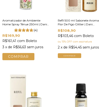
Aromatizador de Ambiente
Refil 500 ml Sabonete Aroma
Home Spray Tênue 250ml | Dani
Flor De Figo Glitter | Dani
Fernandes
Fernandes
(4)
R$108,90
R$169,90
R$103,46
com
Boleto
R$161,41
com
Boleto
ou 15% OFF
com assinatura
3
x de
R$56,63
sem juros
2
x de
R$54,45
sem juros
COMPRAR