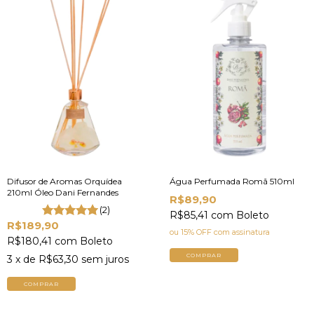
Difusor de Aromas Orquídea
Água Perfumada Romã 510ml
210ml Óleo Dani Fernandes
R$89,90
(2)
R$85,41
com
Boleto
R$189,90
ou 15% OFF
com assinatura
R$180,41
com
Boleto
COMPRAR
3
x de
R$63,30
sem juros
COMPRAR