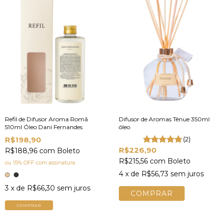
Refil de Difusor Aroma Romã
Difusor de Aromas Tênue 350ml
510ml Óleo Dani Fernandes
óleo
R$198,90
(2)
R$226,90
R$188,96
com
Boleto
R$215,56
com
Boleto
ou 15% OFF
com assinatura
4
x de
R$56,73
sem juros
3
x de
R$66,30
sem juros
COMPRAR