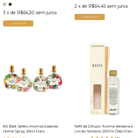
2
x de
R$64,45
sem juros
3
x de
R$66,30
sem juros
COMPRAR
COMPRAR
Kit Best Sellers Aromatizadores
Refil de Difusor Aroma Verbena e
Home Spray 25ml Dani
Limão Siciliano 250ml Óleo Dani
Fernandes
Fernandes