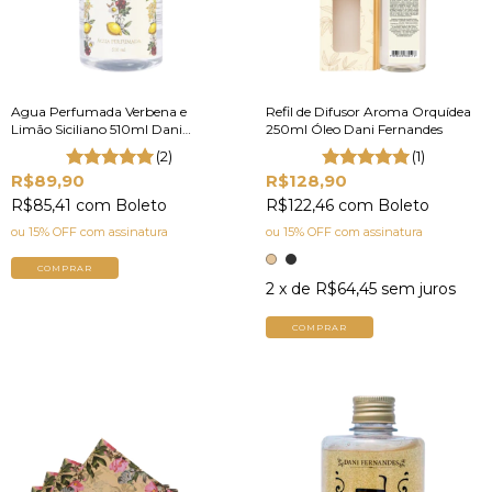
Agua Perfumada Verbena e
Refil de Difusor Aroma Orquídea
Limão Siciliano 510ml Dani
250ml Óleo Dani Fernandes
Fernandes
(2)
(1)
R$89,90
R$128,90
R$85,41
com
Boleto
R$122,46
com
Boleto
ou 15% OFF
com assinatura
ou 15% OFF
com assinatura
COMPRAR
2
x de
R$64,45
sem juros
COMPRAR