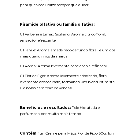
para que você utilize sempre que quiser.
Pirâmide olfativa ou família olfativa:
01 Verbena e Limão Siciliano: Aroma cítrico floral,
sensação refrescante!
01 Tênue: Aroma amadeirado de fundo floral, e um dos
mais queridinhos da marca!
01 Romã: Aroma levemente adocicado e refinado!
01 Flor de Figo: Aroma levemente adocicado, floral,
levemente amadeirado, formando um blend intimista!
E é nosso campeão de vendas!
Benefícios e resultados:
Pele hidratada e
perfumada por muito mais tempo.
Contém:
1un Creme para Mãos Flor de Figo 60g, 1un