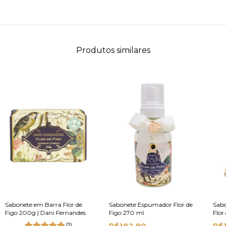
Produtos similares
Sabonete em Barra Flor de
Sabonete Espumador Flor de
Sabo
Figo 200g | Dani Fernandes
Figo 270 ml
Flor
210
(1)
R$182,90
R$