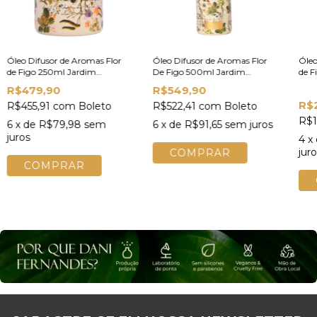
Óleo Difusor de Aromas Flor
Óleo Difusor de Aromas Flor
Óleo
de Figo 250ml Jardim
De Figo 500ml Jardim
de F
Secreto Dani Fernandes Best
Secreto Dani Fernandes
R$479,90
R$549,90
Seller
R$
R$455,91
com
Boleto
R$522,41
com
Boleto
R$1
6
x de
R$79,98
sem
6
x de
R$91,65
sem juros
juros
4
x
juro