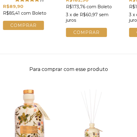
R$89,90
R$173,76
com
Boleto
R$1
R$85,41
com
Boleto
3
x de
R$60,97
sem
3
x
juros
juro
Para comprar com esse produto