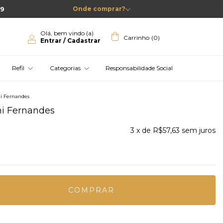
99
Onde comprar?
Olá, bem vindo (a)
Carrinho
(
0
)
Entrar / Cadastrar
Refil
Categorias
Responsabilidade Social
ni Fernandes
ni Fernandes
3
x de
R$57,63
sem juros