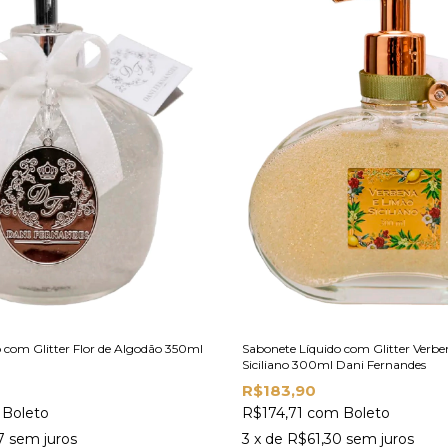
 com Glitter Flor de Algodão 350ml
Sabonete Líquido com Glitter Verbe
Siciliano 300ml Dani Fernandes
R$183,90
Boleto
R$174,71
com
Boleto
7
sem juros
3
x de
R$61,30
sem juros