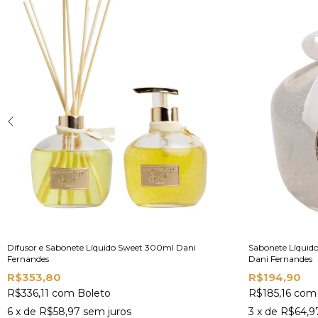
Difusor e Sabonete Líquido Sweet 300ml Dani
Sabonete Líquido
Fernandes
Dani Fernandes
R$353,80
R$194,90
R$336,11
com
Boleto
R$185,16
com
6
x de
R$58,97
sem juros
3
x de
R$64,9