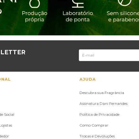
SLETTER
ONAL
AJUDA
Descubra sua Fragrância
Assinatura Dani Fernandes
e Social
Política de Privacidade
ojistas
Como Comprar
dedor
Trocas e Devoluções