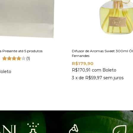
Presente até 5 produtos
Difusor de Aromas Sweet 300ml Óle
Fernandes
(1)
R$179,90
R$170,91
com
Boleto
oleto
3
x de
R$59,97
sem juros