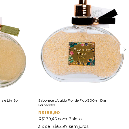
na e Limão
Sabonete Líquido Flor de Figo 300ml Dani
Fernandes
R$188,90
R$179,46
com
Boleto
3
x de
R$62,97
sem juros