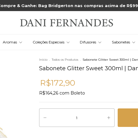
ompre & Ganhe: Bag Bridgerton nas compras acima de R$9
Aromas
Coleções Especiais
Difusores
Sabonetes
Início
.
Todos os Produtos
.
Sabonete Glitter Sweet 300ml | Da
Sabonete Glitter Sweet 300ml | Da
R$172,90
R$164,26
com
Boleto