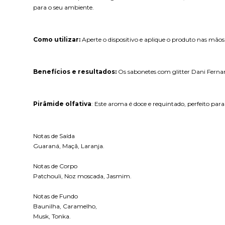
para o seu ambiente.
Como utilizar:
Aperte o dispositivo e aplique o produto nas mão
Benefícios e resultados:
Os sabonetes com glitter Dani Ferna
Pirâmide olfativa
: Este aroma é doce e requintado, perfeito p
Notas de Saída
Guaraná, Maçã, Laranja.
Notas de Corpo
Patchouli, Noz moscada, Jasmim.
Notas de Fundo
Baunilha, Caramelho,
Musk, Tonka.