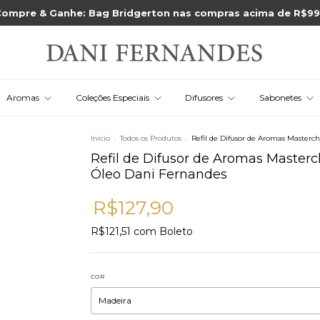
ompre & Ganhe: Bag Bridgerton nas compras acima de R$9
Aromas
Coleções Especiais
Difusores
Sabonetes
Início
.
Todos os Produtos
.
Refil de Difusor de Aromas Masterc
Refil de Difusor de Aromas Masterc
Óleo Dani Fernandes
R$127,90
R$121,51
com
Boleto
COR