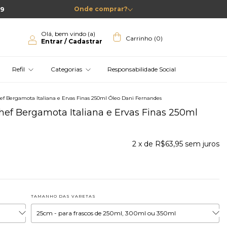
99
Onde comprar?
Olá, bem vindo (a)
Carrinho
(
0
)
Entrar / Cadastrar
Refil
Categorias
Responsabilidade Social
hef Bergamota Italiana e Ervas Finas 250ml Óleo Dani Fernandes
hef Bergamota Italiana e Ervas Finas 250ml
2
x de
R$63,95
sem juros
TAMANHO DAS VARETAS