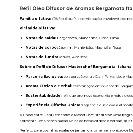
Refil Óleo Difusor de Aromas Bergamota Ita
Família olfativa:
Cítrico frutal
-
a combinação envolvente de notas
Pirâmide olfativa:
Notas de saída:
Bergamota, Mandarina, Cidra, Lima
Notas de corpo:
Jasmim, Manjericão, Magnólia, Rosa
Notas de fundo:
Vetiver, Almíscar
Sobre o Refil de Difusor Masterchef Bergamota Italiana e
Parceria Exclusiva:
colaboração entre Dani Fernandes e Maste
Aroma Cítrico e Herbal:
combinação envolvente de Bergamota
Sustentabilidade:
refil que promove economia e reduz o desc
Experiência Olfativa Única:
fragrância que eleva a atmosfe
A união entre Dani Fernandes e MasterChef Brasil traz uma fragrân
apresenta uma combinação única de notas cítricas e herbais, que
Perfeito para cozinhas e salas de jantar, o aroma harmonioso de Be