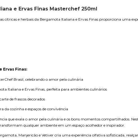
liana e Ervas Finas Masterchef 250ml
 cítricas e herbais da Bergamota Italiana e Ervas Finas proporciona uma experi
 Ervas Finas:
rChef Brasil, celebrando o amor pela culinária
 Italiana e Ervas Finas, perfeita para ambientes culinários
arte de frascos decorados
ra da cozinha e espaços de convivência
cia que exala o amor pela culinária e os bons momentos compartilhados. Nesta 2
 transformam qualquer ambiente em um espaço acolhedor e inspirador.
rgamota, Manjericão e Vetiver cria uma experiência olfativa sofisticada, realça