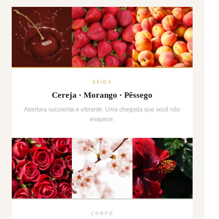
SAÍDA
Cereja · Morango · Pêssego
Abertura suculenta e vibrante. Uma chegada que você não
esquece.
CORPO