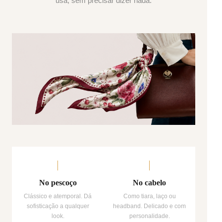
usa, sem precisar dizer nada.
No pescoço
No cabelo
Clássico e atemporal. Dá
Como tiara, laço ou
sofisticação a qualquer
headband. Delicado e com
look.
personalidade.